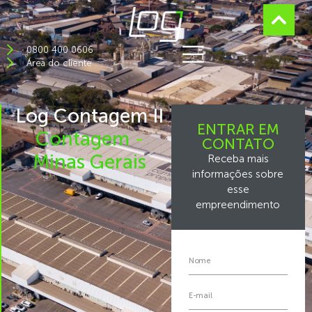
0800 400 0606
Área do cliente
Log Contagem II
ENTRAR EM
Contagem
-
CONTATO
Minas Gerais
Receba mais
informações sobre
esse
empreendimento