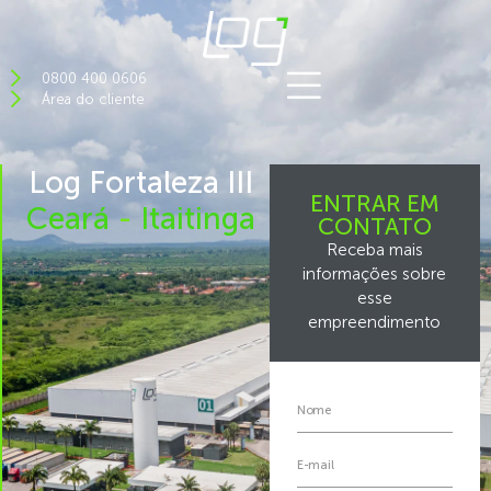
0800 400 0606
Área do cliente
Log Fortaleza III
ENTRAR EM
Ceará
-
Itaitinga
CONTATO
Receba mais
informações sobre
esse
empreendimento