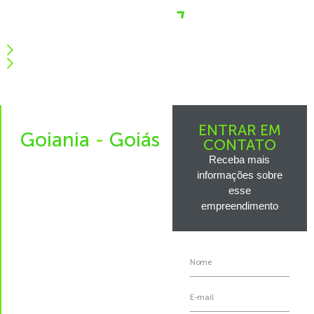
0800 400 0606
Área do cliente
Log Goiânia
ENTRAR EM
Goiania
-
Goiás
CONTATO
Receba mais
informações sobre
esse
empreendimento