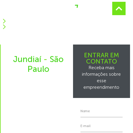
0800 400 0606
Área do cliente
Log Jundiaí
ENTRAR EM
Jundiaí
-
São
CONTATO
Paulo
Receba mais
informações sobre
esse
empreendimento