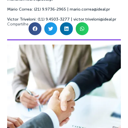
Mário Correa: (21) 9.9736-2965 |
mario.correa@ideal.pr
Victor Triveloni: (11) 9.4503-3277 |
victor.triveloni@ideal.pr
Compartilhe