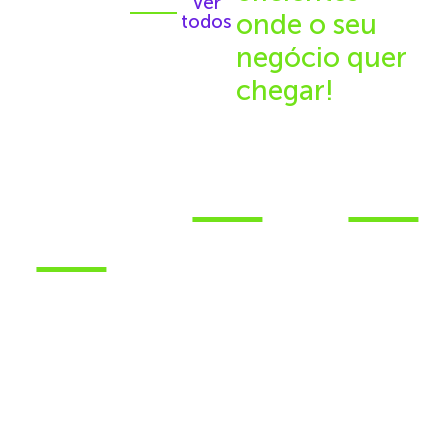
Ver
onde o seu
todos
negócio quer
chegar!
LOG SÃO
LOG
LOG
JOSÉ
LONDRINA
GRAVATA
DOS
PINHAIS